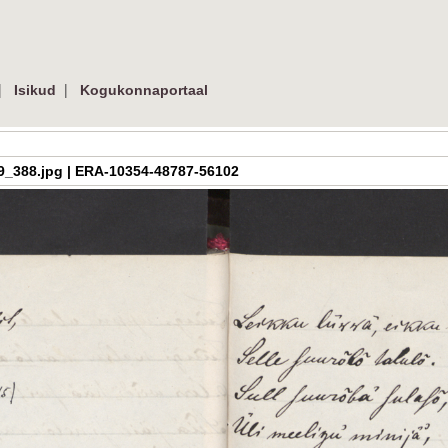
|
|
Isikud
Kogukonnaportaal
h_3_09_388.jpg | ERA-10354-48787-56102