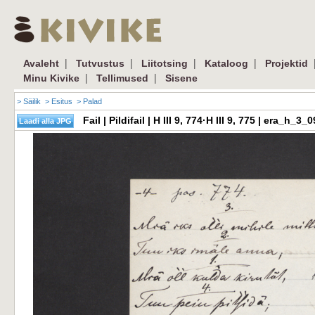
|
|
|
|
Avaleht
Tutvustus
Liitotsing
Kataloog
Projektid
|
|
Minu Kivike
Tellimused
Sisene
> Säilik
> Esitus
> Palad
Fail | Pildifail | H III 9, 774·H III 9, 775 | era_