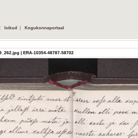
|
|
Isikud
Kogukonnaportaal
h_3_09_262.jpg | ERA-10354-48787-58702