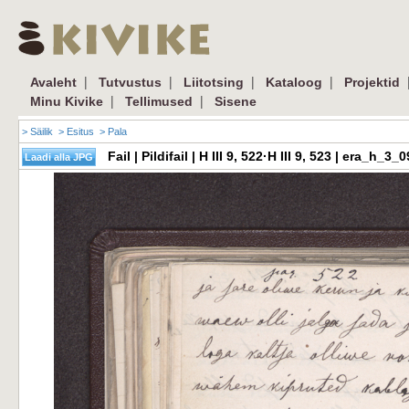
|
|
|
|
Avaleht
Tutvustus
Liitotsing
Kataloog
Projektid
|
|
Minu Kivike
Tellimused
Sisene
> Säilik
> Esitus
> Pala
Fail | Pildifail | H III 9, 522·H III 9, 523 | era_