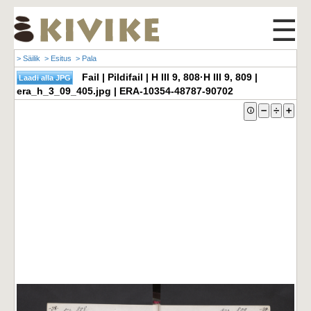
☰
> Säilik
> Esitus
> Pala
Fail | Pildifail | H III 9, 808·H III 9, 809 |
era_h_3_09_405.jpg | ERA-10354-48787-90702