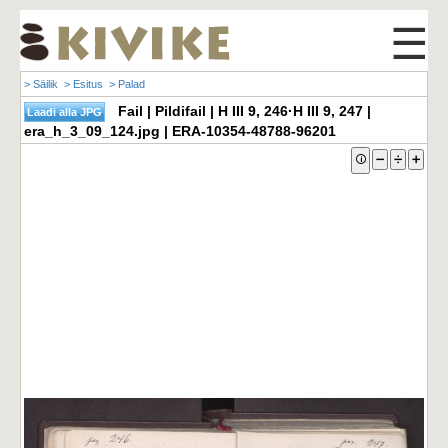
☰
> Säilik
> Esitus
> Palad
Fail | Pildifail | H III 9, 246·H III 9, 247 |
era_h_3_09_124.jpg | ERA-10354-48788-96201