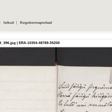
|
|
Isikud
Kogukonnaportaal
h_3_09_396.jpg | ERA-10354-48789-55200