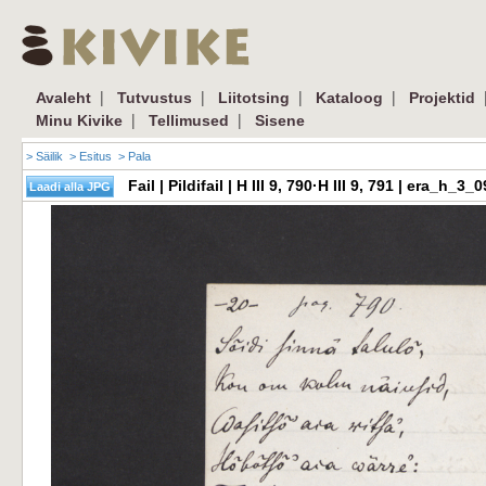
|
|
|
|
Avaleht
Tutvustus
Liitotsing
Kataloog
Projektid
|
|
Minu Kivike
Tellimused
Sisene
> Säilik
> Esitus
> Pala
Fail | Pildifail | H III 9, 790·H III 9, 791 | era_