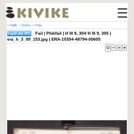
☰
> Säilik
> Esitus
> Pala
Fail | Pildifail | H III 9, 304·H III 9, 305 |
era_h_3_09_153.jpg | ERA-10354-48794-00605