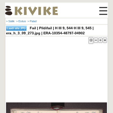
☰
> Säilik
> Esitus
> Palad
Fail | Pildifail | H III 9, 544·H III 9, 545 |
era_h_3_09_273.jpg | ERA-10354-48797-04902