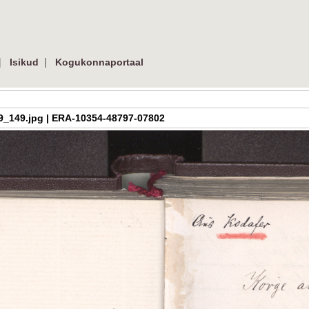
|
|
Isikud
Kogukonnaportaal
h_3_09_149.jpg | ERA-10354-48797-07802