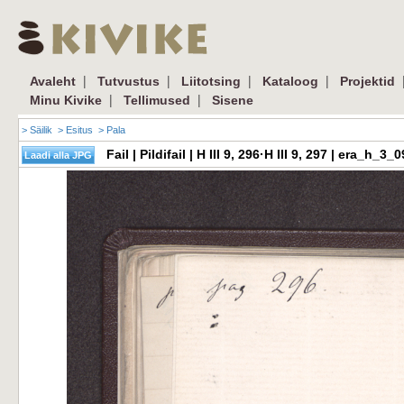
|
|
|
|
Avaleht
Tutvustus
Liitotsing
Kataloog
Projektid
|
|
Minu Kivike
Tellimused
Sisene
> Säilik
> Esitus
> Pala
Fail | Pildifail | H III 9, 296·H III 9, 297 | era_