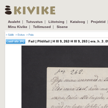
|
|
|
|
Avaleht
Tutvustus
Liitotsing
Kataloog
Projektid
|
|
Minu Kivike
Tellimused
Sisene
> Säilik
> Esitus
> Pala
Fail | Pildifail | H III 9, 262·H III 9, 263 | era_