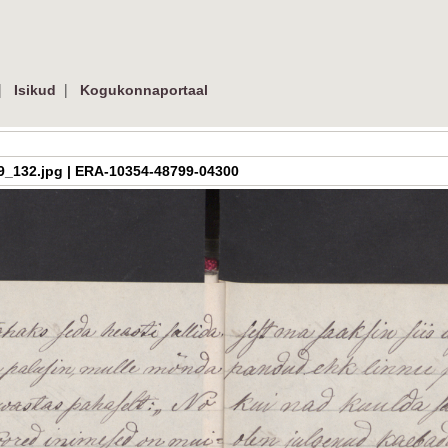
|
|
Isikud
Kogukonnaportaal
h_3_09_132.jpg | ERA-10354-48799-04300