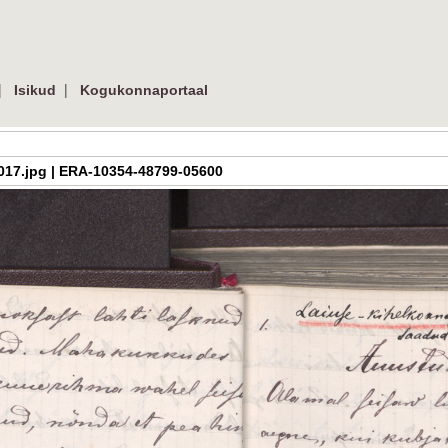
|
|
Isikud
Kogukonnaportaal
_09_017.jpg | ERA-10354-48799-05600