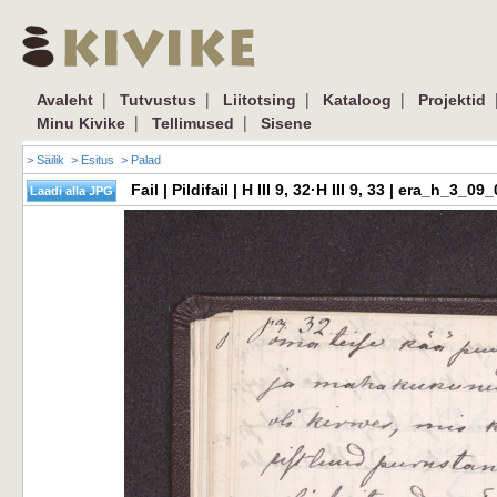
|
|
|
|
Avaleht
Tutvustus
Liitotsing
Kataloog
Projektid
|
|
Minu Kivike
Tellimused
Sisene
> Säilik
> Esitus
> Palad
Fail | Pildifail | H III 9, 32·H III 9, 33 | era_h_3