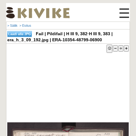
☰
> Säilik
> Esitus
Fail | Pildifail | H III 9, 382·H III 9, 383 |
era_h_3_09_192.jpg | ERA-10354-48799-06900