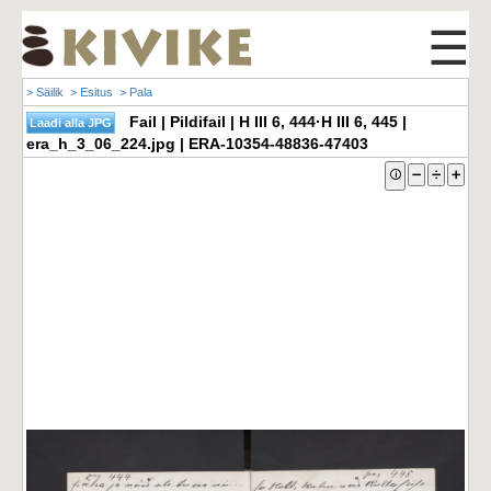
☰
> Säilik
> Esitus
> Pala
Fail | Pildifail | H III 6, 444·H III 6, 445 |
era_h_3_06_224.jpg | ERA-10354-48836-47403