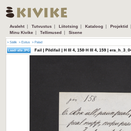
|
|
|
|
Avaleht
Tutvustus
Liitotsing
Kataloog
Projektid
|
|
Minu Kivike
Tellimused
Sisene
> Säilik
> Esitus
> Palad
Fail | Pildifail | H III 4, 158·H III 4, 159 | era_