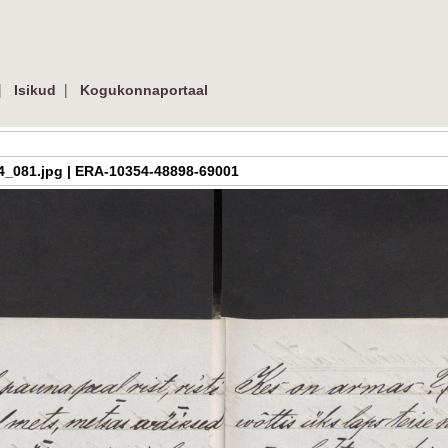
|
|
Isikud
Kogukonnaportaal
h_3_04_081.jpg | ERA-10354-48898-69001