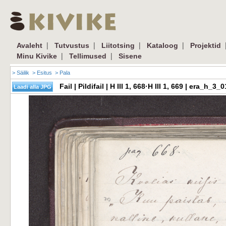
|
|
|
|
Avaleht
Tutvustus
Liitotsing
Kataloog
Projektid
|
|
Minu Kivike
Tellimused
Sisene
> Säilik
> Esitus
> Pala
Fail | Pildifail | H III 1, 668·H III 1, 669 | era_