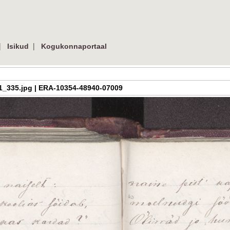
|
|
Isikud
Kogukonnaportaal
h_3_01_335.jpg | ERA-10354-48940-07009