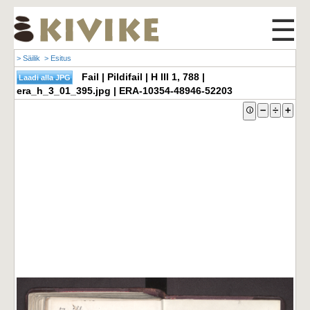
☰
> Säilik
> Esitus
Fail | Pildifail | H III 1, 788 |
era_h_3_01_395.jpg | ERA-10354-48946-52203