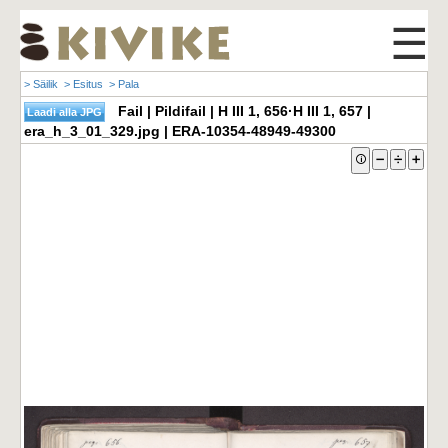
☰
> Säilik
> Esitus
> Pala
Fail | Pildifail | H III 1, 656·H III 1, 657 |
era_h_3_01_329.jpg | ERA-10354-48949-49300