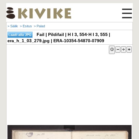
☰
> Säilik
> Esitus
> Palad
Fail | Pildifail | H I 3, 554·H I 3, 555 |
era_h_1_03_279.jpg | ERA-10354-54870-07909