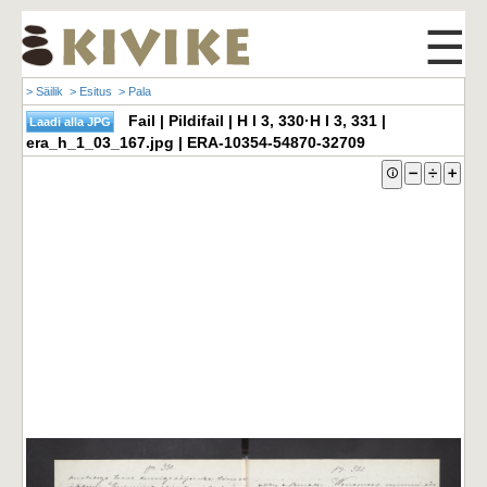
☰
> Säilik
> Esitus
> Pala
Fail | Pildifail | H I 3, 330·H I 3, 331 |
era_h_1_03_167.jpg | ERA-10354-54870-32709