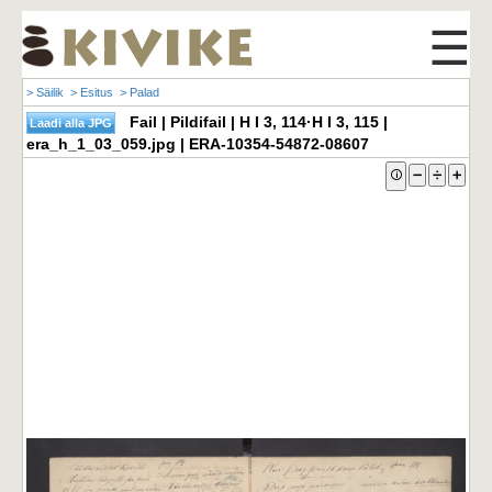
☰
> Säilik
> Esitus
> Palad
Fail | Pildifail | H I 3, 114·H I 3, 115 |
era_h_1_03_059.jpg | ERA-10354-54872-08607