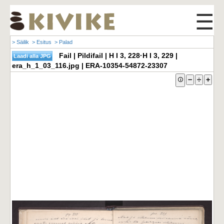
☰
> Säilik
> Esitus
> Palad
Fail | Pildifail | H I 3, 228·H I 3, 229 |
era_h_1_03_116.jpg | ERA-10354-54872-23307