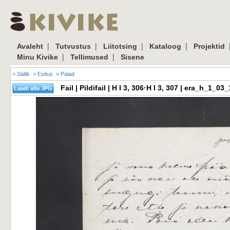
|
|
|
|
Avaleht
Tutvustus
Liitotsing
Kataloog
Projektid
|
|
Minu Kivike
Tellimused
Sisene
> Säilik
> Esitus
> Palad
Fail | Pildifail | H I 3, 306·H I 3, 307 | era_h_1