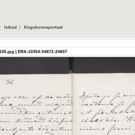
|
|
Isikud
Kogukonnaportaal
_03_155.jpg | ERA-10354-54872-24607