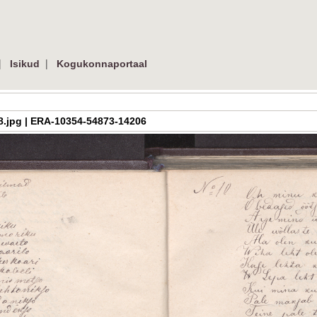
|
|
Isikud
Kogukonnaportaal
_018.jpg | ERA-10354-54873-14206