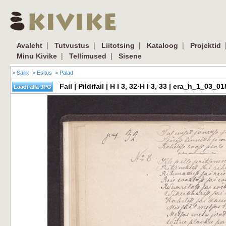
|
|
|
|
Avaleht
Tutvustus
Liitotsing
Kataloog
Projektid
|
|
Minu Kivike
Tellimused
Sisene
> Säilik
> Esitus
> Palad
Fail | Pildifail | H I 3, 32·H I 3, 33 | era_h_1_03