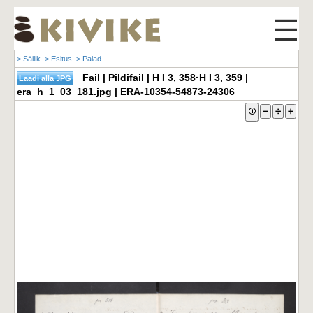
☰
> Säilik
> Esitus
> Palad
Fail | Pildifail | H I 3, 358·H I 3, 359 |
era_h_1_03_181.jpg | ERA-10354-54873-24306