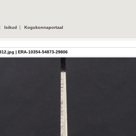
|
|
Isikud
Kogukonnaportaal
_03_312.jpg | ERA-10354-54873-29806