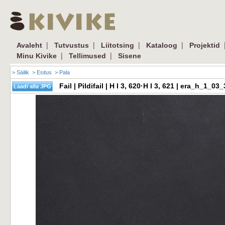
|
|
|
|
Avaleht
Tutvustus
Liitotsing
Kataloog
Projektid
|
|
Minu Kivike
Tellimused
Sisene
> Säilik
> Esitus
> Pala
Fail | Pildifail | H I 3, 620·H I 3, 621 | era_h_1