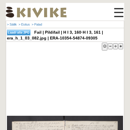
☰
> Säilik
> Esitus
> Palad
Fail | Pildifail | H I 3, 160·H I 3, 161 |
era_h_1_03_082.jpg | ERA-10354-54874-09305