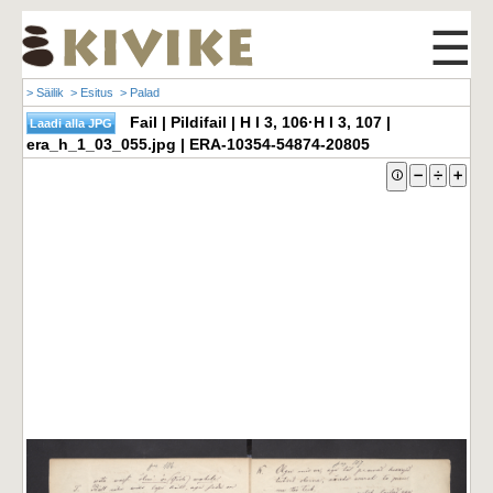
☰
> Säilik
> Esitus
> Palad
Fail | Pildifail | H I 3, 106·H I 3, 107 |
era_h_1_03_055.jpg | ERA-10354-54874-20805