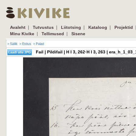
|
|
|
|
Avaleht
Tutvustus
Liitotsing
Kataloog
Projektid
|
|
Minu Kivike
Tellimused
Sisene
> Säilik
> Esitus
> Palad
Fail | Pildifail | H I 3, 262·H I 3, 263 | era_h_1