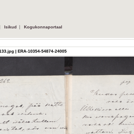
|
|
Isikud
Kogukonnaportaal
_03_133.jpg | ERA-10354-54874-24005