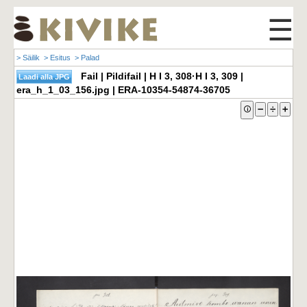
☰
> Säilik
> Esitus
> Palad
Fail | Pildifail | H I 3, 308·H I 3, 309 |
era_h_1_03_156.jpg | ERA-10354-54874-36705