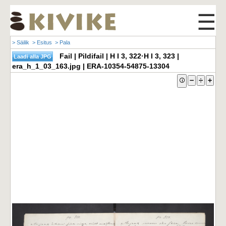
☰
> Säilik
> Esitus
> Pala
Fail | Pildifail | H I 3, 322·H I 3, 323 |
era_h_1_03_163.jpg | ERA-10354-54875-13304