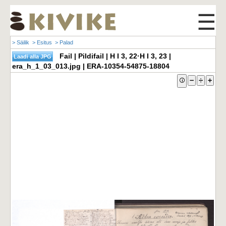
☰
> Säilik
> Esitus
> Palad
Fail | Pildifail | H I 3, 22·H I 3, 23 |
era_h_1_03_013.jpg | ERA-10354-54875-18804