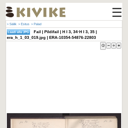
☰
> Säilik
> Esitus
> Palad
Fail | Pildifail | H I 3, 34·H I 3, 35 |
era_h_1_03_019.jpg | ERA-10354-54876-22803