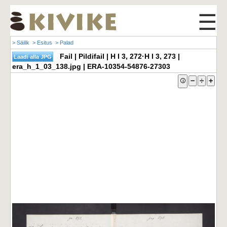
☰
> Säilik
> Esitus
> Palad
Fail | Pildifail | H I 3, 272·H I 3, 273 |
era_h_1_03_138.jpg | ERA-10354-54876-27303