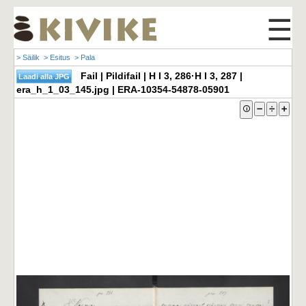
☰
> Säilik
> Esitus
> Pala
Fail | Pildifail | H I 3, 286·H I 3, 287 |
era_h_1_03_145.jpg | ERA-10354-54878-05901