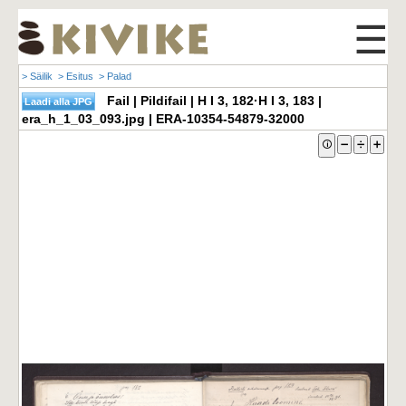
☰
> Säilik
> Esitus
> Palad
Fail | Pildifail | H I 3, 182·H I 3, 183 |
era_h_1_03_093.jpg | ERA-10354-54879-32000