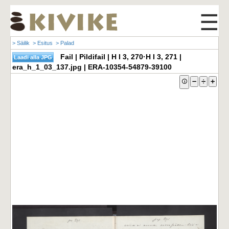
☰
> Säilik
> Esitus
> Palad
Fail | Pildifail | H I 3, 270·H I 3, 271 |
era_h_1_03_137.jpg | ERA-10354-54879-39100