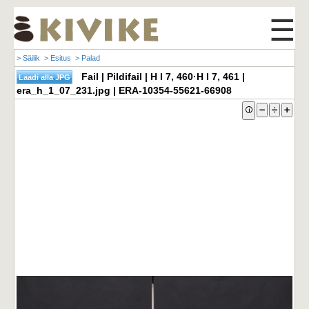
☰
> Säilik
> Esitus
> Palad
Fail | Pildifail | H I 7, 460·H I 7, 461 |
era_h_1_07_231.jpg | ERA-10354-55621-66908