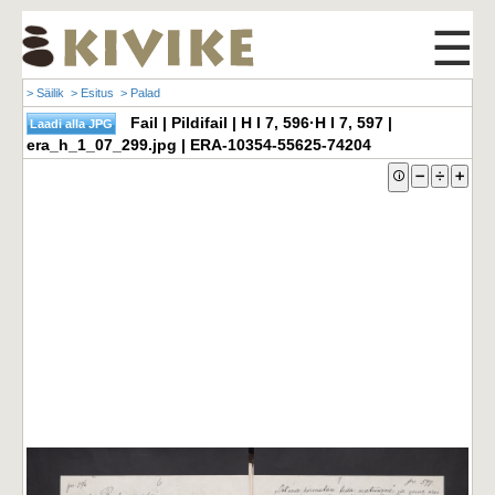
☰
> Säilik
> Esitus
> Palad
Fail | Pildifail | H I 7, 596·H I 7, 597 |
era_h_1_07_299.jpg | ERA-10354-55625-74204