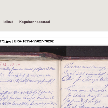
|
|
Isikud
Kogukonnaportaal
_07_371.jpg | ERA-10354-55627-76202