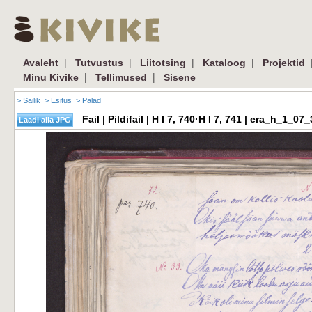
|
|
|
|
Avaleht
Tutvustus
Liitotsing
Kataloog
Projektid
|
|
Minu Kivike
Tellimused
Sisene
> Säilik
> Esitus
> Palad
Fail | Pildifail | H I 7, 740·H I 7, 741 | era_h_1