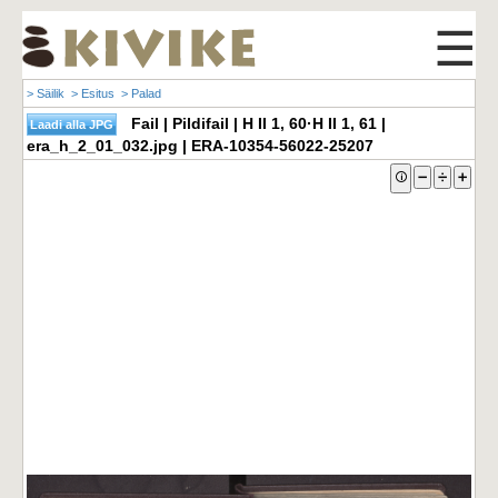
☰
> Säilik
> Esitus
> Palad
Fail | Pildifail | H II 1, 60·H II 1, 61 |
era_h_2_01_032.jpg | ERA-10354-56022-25207