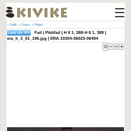
☰
> Säilik
> Esitus
> Palad
Fail | Pildifail | H II 1, 388·H II 1, 389 |
era_h_2_01_196.jpg | ERA-10354-56025-06404