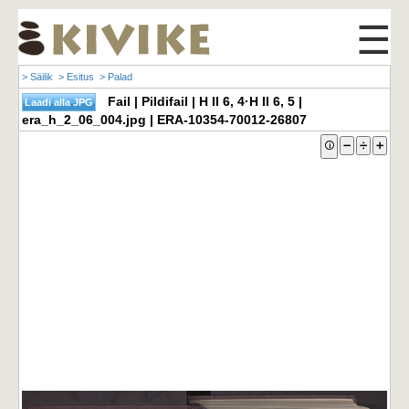
☰
> Säilik
> Esitus
> Palad
Fail | Pildifail | H II 6, 4·H II 6, 5 |
era_h_2_06_004.jpg | ERA-10354-70012-26807