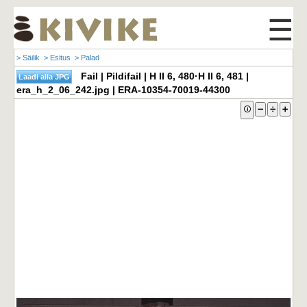
☰
> Säilik
> Esitus
> Palad
Fail | Pildifail | H II 6, 480·H II 6, 481 |
era_h_2_06_242.jpg | ERA-10354-70019-44300