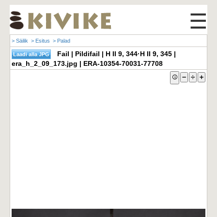
☰
> Säilik
> Esitus
> Palad
Fail | Pildifail | H II 9, 344·H II 9, 345 |
era_h_2_09_173.jpg | ERA-10354-70031-77708