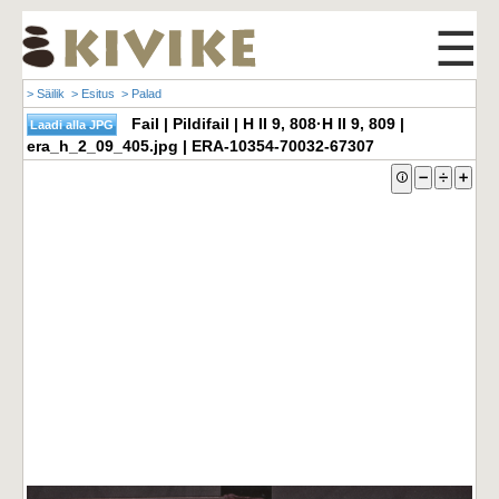
☰
> Säilik
> Esitus
> Palad
Fail | Pildifail | H II 9, 808·H II 9, 809 |
era_h_2_09_405.jpg | ERA-10354-70032-67307