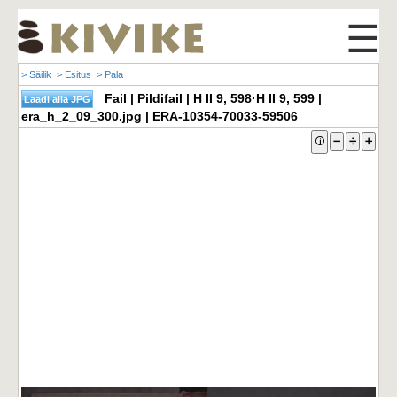
☰
> Säilik
> Esitus
> Pala
Fail | Pildifail | H II 9, 598·H II 9, 599 |
era_h_2_09_300.jpg | ERA-10354-70033-59506