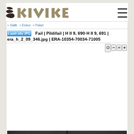
☰
> Säilik
> Esitus
> Palad
Fail | Pildifail | H II 9, 690·H II 9, 691 |
era_h_2_09_346.jpg | ERA-10354-70034-71005