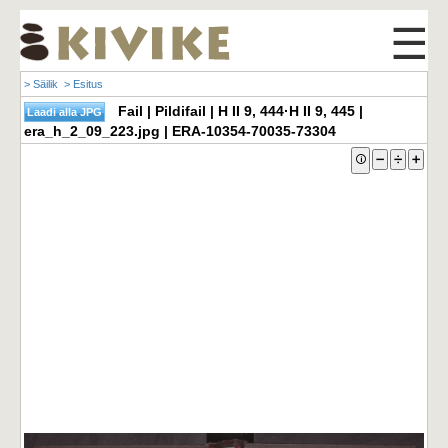
☰
> Säilik
> Esitus
Fail | Pildifail | H II 9, 444·H II 9, 445 |
era_h_2_09_223.jpg | ERA-10354-70035-73304