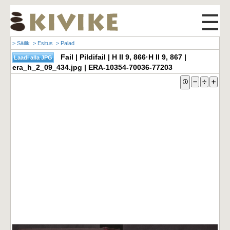
☰
> Säilik
> Esitus
> Palad
Fail | Pildifail | H II 9, 866·H II 9, 867 |
era_h_2_09_434.jpg | ERA-10354-70036-77203