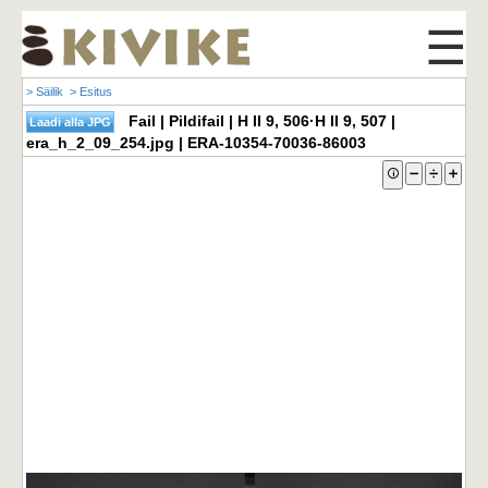
☰
> Säilik
> Esitus
Fail | Pildifail | H II 9, 506·H II 9, 507 |
era_h_2_09_254.jpg | ERA-10354-70036-86003