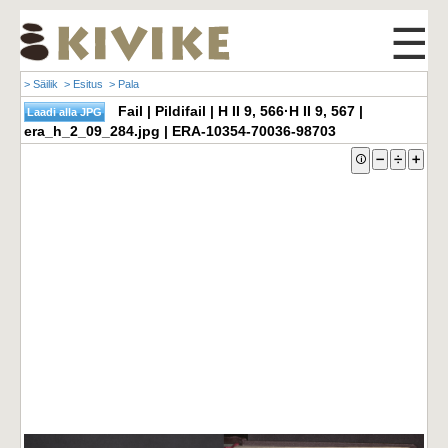
☰
> Säilik
> Esitus
> Pala
Fail | Pildifail | H II 9, 566·H II 9, 567 |
era_h_2_09_284.jpg | ERA-10354-70036-98703